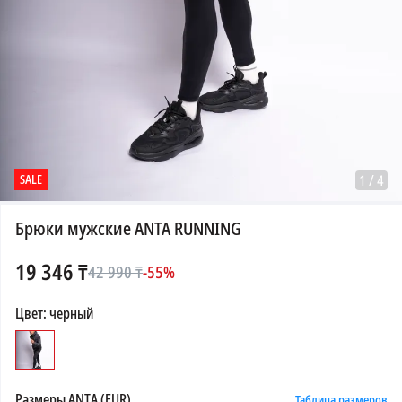
SALE
1
/
4
Брюки мужские ANTA RUNNING
19 346
₸
42 990
₸
-
55
%
Цвет
:
черный
Размеры
ANTA (EUR)
Таблица размеров