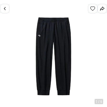
1
/
6