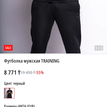
SALE
1
/
3
Футболка мужская TRAINING
8 771
₸
19 490
₸
-
55
%
Цвет
:
черный
Размеры
ANTA (EUR)