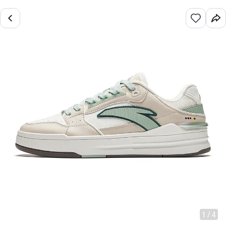
1
/
4