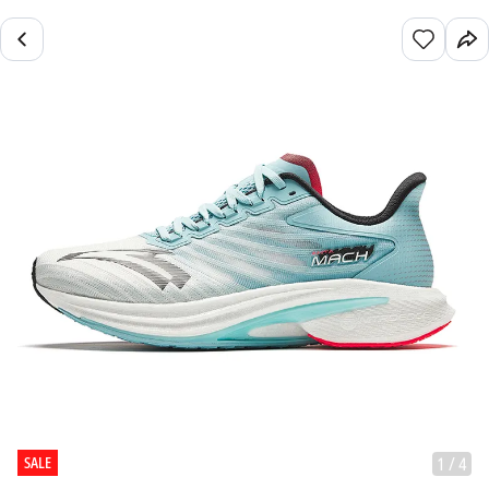
SALE
1
/
4