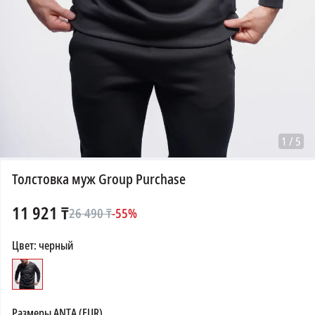
1
/
5
Толстовка муж Group Purchase
11 921
₸
26 490
₸
-
55
%
Цвет
:
черный
Размеры
ANTA (EUR)