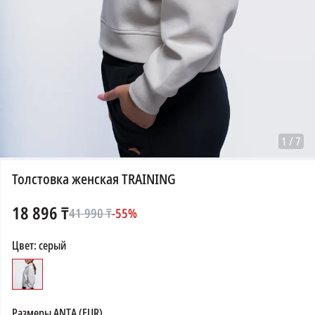
1
/
7
Толстовка женская TRAINING
18 896
₸
41 990
₸
-
55
%
Цвет
:
серый
Размеры
ANTA (EUR)