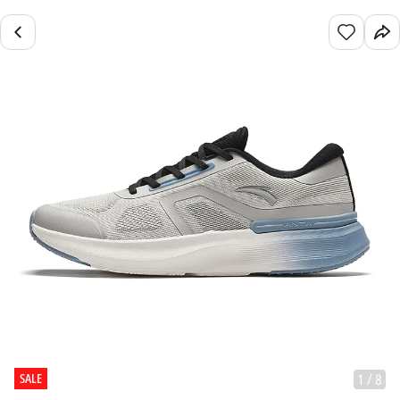
SALE
1
/
8