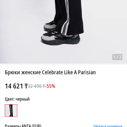
1
/
3
Брюки женские Celebrate Like A Parisian
14 621
₸
32 490
₸
-
55
%
Цвет
:
черный
Размеры
ANTA (EUR)
Таблица размеров