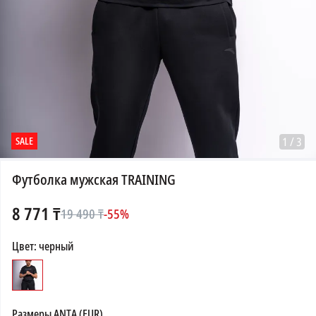
SALE
1
/
3
Футболка мужская TRAINING
8 771
₸
19 490
₸
-
55
%
Цвет
:
черный
Размеры
ANTA (EUR)