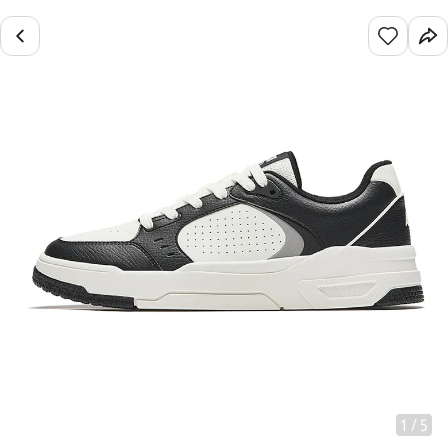
1
/
5