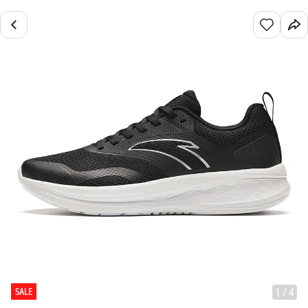
SALE
1
/
4