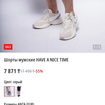
SALE
1
/
5
Шорты мужские HAVE A NICE TIME
7 871
₸
17 490
₸
-
55
%
Цвет
:
серый
Размеры
ANTA (EUR)