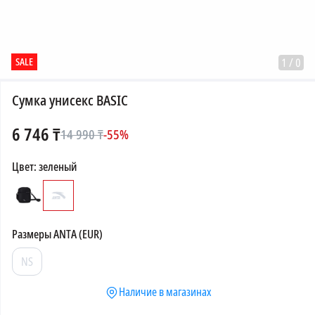
SALE
1
/
0
Сумка унисекс BASIC
6 746
₸
14 990
₸
-
55
%
Цвет
:
зеленый
Размеры
ANTA (EUR)
NS
Наличие в магазинах