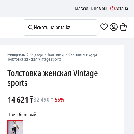
Магазины
Помощь
Астана
Искать на anta.kz
Женщинам
Одежда
Толстовки
Свитшоты и худи
Толстовка женская Vintage sports
Толстовка женская Vintage
sports
14 621
₸
32 490
₸
-
55
%
Цвет
:
бежевый