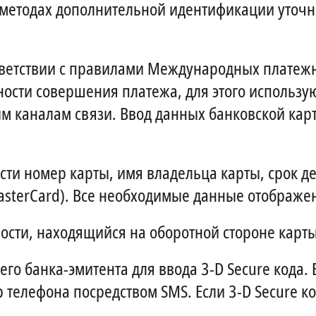
методах дополнительной идентификации уточн
тветствии с правилами Международных платежн
ости совершения платежа, для этого использу
 каналам связи. Ввод данных банковской кар
сти номер карты, имя владельца карты, срок д
MasterCard). Все необходимые данные отображе
ости, находящийся на оборотной стороне карты
го банка-эмитента для ввода 3-D Secure кода. 
 телефона посредством SMS. Если 3-D Secure ко