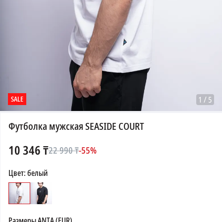
SALE
1
/
5
Футболка мужская SEASIDE COURT
10 346
₸
22 990
₸
-
55
%
Цвет
:
белый
Размеры
ANTA (EUR)