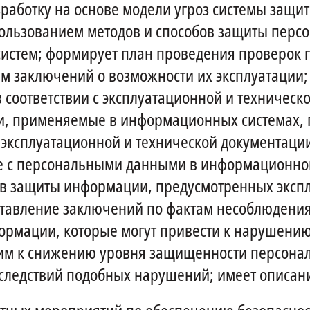
азработку на основе модели угроз системы за
ользованием методов и способов защиты перс
истем; формирует план проведения проверок г
 заключений о возможности их эксплуатации; 
соответствии с эксплуатационной и техническ
, применяемые в информационных системах, п
ксплуатационной и технической документации
те с персональными данными в информационной
в защиты информации, предусмотренных экспл
ставление заключений по фактам несоблюдени
формации, которые могут привести к нарушен
м к снижению уровня защищенности персональ
ледствий подобных нарушений; имеет описан