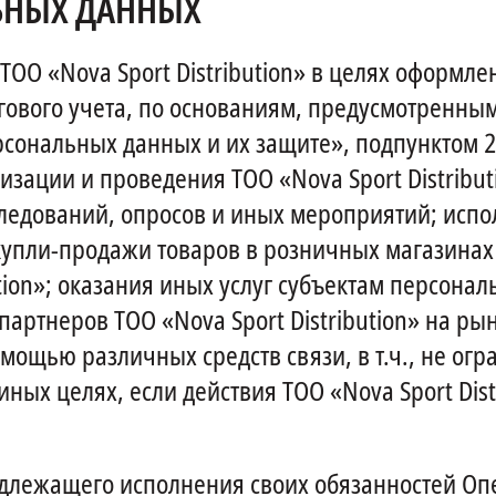
ЬНЫХ ДАННЫХ
ОО «Nova Sport Distribution» в целях оформле
гового учета, по основаниям, предусмотренным
рсональных данных и их защите», подпунктом 24
изации и проведения ТОО «Nova Sport Distributi
едований, опросов и иных мероприятий; исполн
упли-продажи товаров в розничных магазинах ТО
ution»; оказания иных услуг субъектам персона
и партнеров ТОО «Nova Sport Distribution» на р
омощью различных средств связи, в т.ч., не ог
в иных целях, если действия ТОО «Nova Sport D
 надлежащего исполнения своих обязанностей 