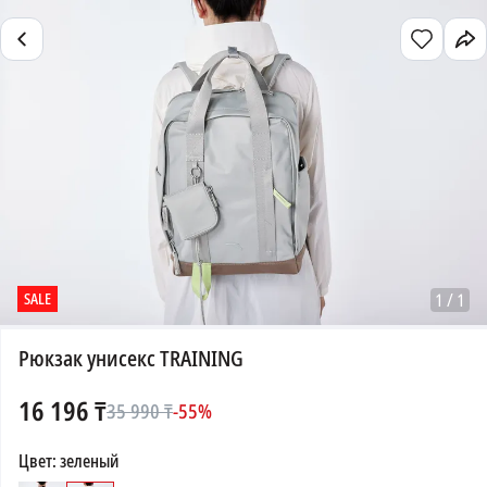
SALE
1
/
1
Рюкзак унисекс TRAINING
16 196
₸
35 990
₸
-
55
%
Цвет
:
зеленый