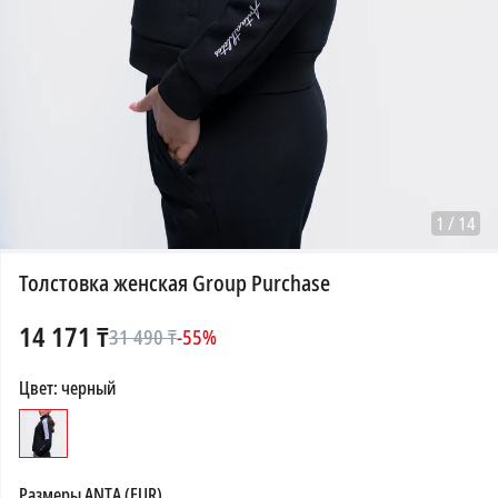
1
/
14
Толстовка женская Group Purchase
14 171
₸
31 490
₸
-
55
%
Цвет
:
черный
Размеры
ANTA (EUR)