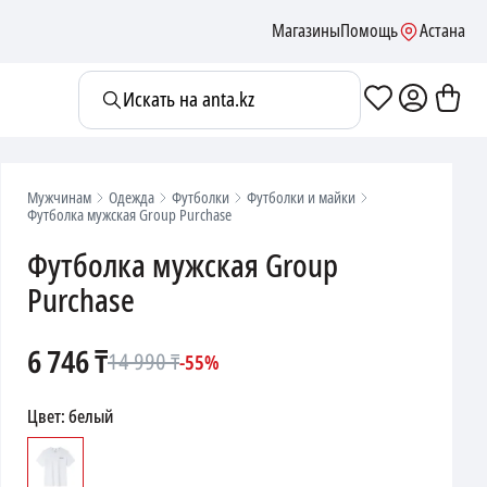
Магазины
Помощь
Астана
Искать на anta.kz
Мужчинам
Одежда
Футболки
Футболки и майки
Футболка мужская Group Purchase
Футболка мужская Group
Purchase
6 746
₸
14 990
₸
-
55
%
Цвет
:
белый