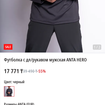
SALE
1
/
2
Футболка с дл/рукавом мужская ANTA HERO
17 771
₸
39 490
₸
-
55
%
Цвет
:
черный
Размеры
ANTA (EUR)