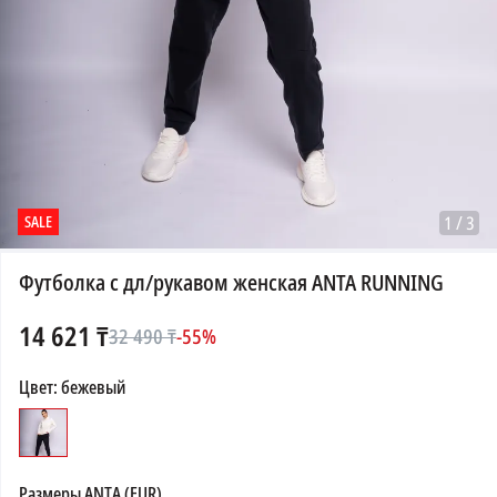
SALE
1
/
3
Футболка с дл/рукавом женская ANTA RUNNING
14 621
₸
32 490
₸
-
55
%
Цвет
:
бежевый
Размеры
ANTA (EUR)