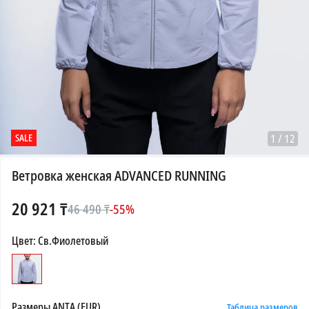
SALE
1
/
12
Ветровка женская ADVANCED RUNNING
20 921
₸
46 490
₸
-
55
%
Цвет
:
Св.Фиолетовый
Размеры
ANTA (EUR)
Таблица размеров