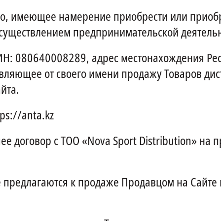
о, имеющее намерение приобрести или приобр
осуществлением предпринимательской деятельн
 БИН: 080640008289, адрес местонахождения Рес
ствляющее от своего имени продажу Товаров ди
йта.
s://anta.kz
 договор с ТОО «Nova Sport Distribution» на п
 предлагаются к продаже Продавцом на Сайте 