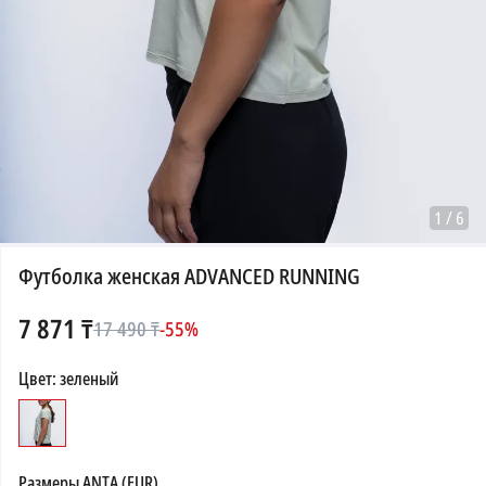
1
/
6
Футболка женская ADVANCED RUNNING
7 871
₸
17 490
₸
-
55
%
Цвет
:
зеленый
Размеры
ANTA (EUR)