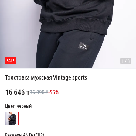
SALE
1
/
3
Толстовка мужская Vintage sports
16 646
₸
36 990
₸
-
55
%
Цвет
:
черный
Размеры
ANTA (EUR)