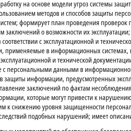
азработку на основе модели угроз системы за
ользованием методов и способов защиты перс
истем; формирует план проведения проверок г
 заключений о возможности их эксплуатации; 
соответствии с эксплуатационной и техническ
, применяемые в информационных системах, п
ксплуатационной и технической документации
те с персональными данными в информационной
в защиты информации, предусмотренных экспл
ставление заключений по фактам несоблюдени
формации, которые могут привести к нарушен
м к снижению уровня защищенности персональ
ледствий подобных нарушений; имеет описан