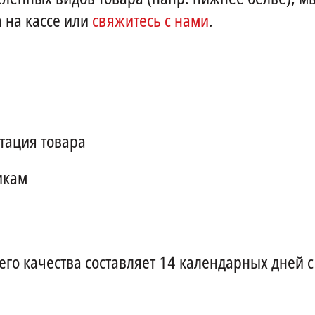
 на кассе или
свяжитесь с нами
.
тация товара
икам
го качества составляет 14 календарных дней с