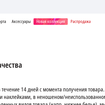
орта
Аксессуары
Новая коллекция
Распродажа
ачества
течение 14 дней с момента получения товара. 
 и наклейками, в неношеном/неиспользованно
ленных видов товара (напр. нижнее белье), м