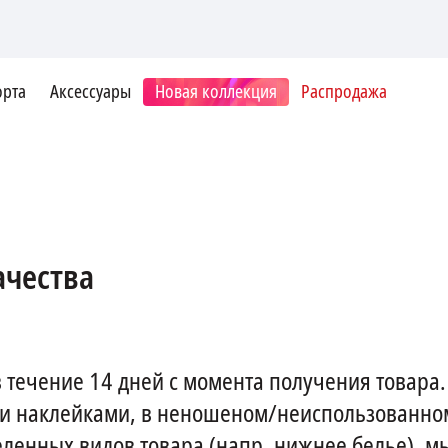
орта
Аксессуары
Новая коллекция
Распродажа
ачества
течение 14 дней с момента получения товара. 
 и наклейками, в неношеном/неиспользованно
ленных видов товара (напр. нижнее белье), м