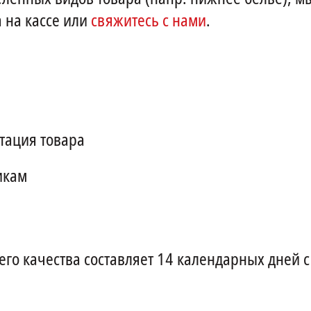
 на кассе или
свяжитесь с нами
.
тация товара
икам
го качества составляет 14 календарных дней с