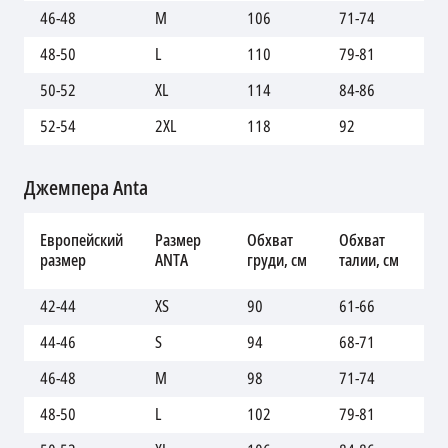
46-48
M
106
71-74
99
48-50
L
110
79-81
10
50-52
XL
114
84-86
10
52-54
2XL
118
92
11
Джемпера Anta
Об
Европейский
Размер
Обхват
Обхват
бе
размер
ANTA
груди, см
талии, см
см
42-44
XS
90
61-66
86
44-46
S
94
68-71
92
46-48
M
98
71-74
99
48-50
L
102
79-81
10