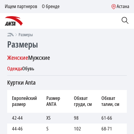
Ищем партнеров
О бренде
Астана
Размеры
Размеры
Женские
Мужские
Одежда
Обувь
Куртки Anta
Об
Европейский
Размер
Обхват
Обхват
бе
размер
ANTA
груди, см
талии, см
см
42-44
XS
98
61-66
86
44-46
S
102
68-71
92