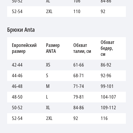
50-52
XL
106
84-86
10
52-54
2XL
110
92
11
Брюки Anta
Обхват
Дл
Европейский
Размер
Обхват
бедер,
вн
размер
ANTA
талии, см
см
шв
42-44
XS
61-66
86-92
97
44-46
S
68-71
92-96
10
46-48
M
71-74
99-101
10
48-50
L
79-81
104-107
10
50-52
XL
84-86
109-112
10
52-54
2XL
92
116
11