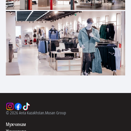
©
2026
Anta Kazakhstan.
Musan Group
Мужчинам