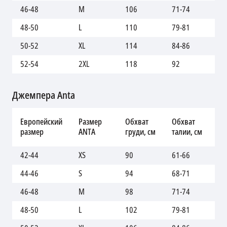
46-48
M
106
71-74
99
48-50
L
110
79-81
10
50-52
XL
114
84-86
10
52-54
2XL
118
92
11
Джемпера Anta
Об
Европейский
Размер
Обхват
Обхват
бе
размер
ANTA
груди, см
талии, см
см
42-44
XS
90
61-66
86
44-46
S
94
68-71
92
46-48
M
98
71-74
99
48-50
L
102
79-81
10