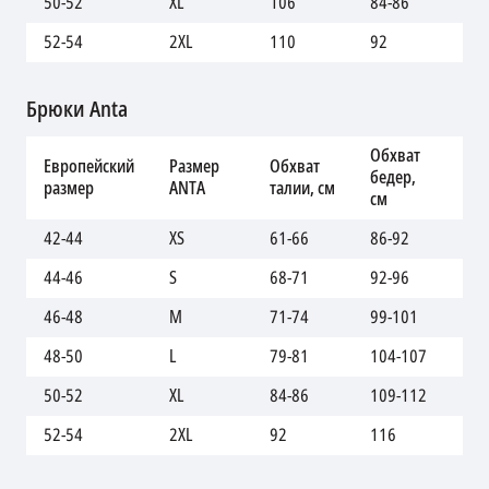
50-52
XL
106
84-86
10
52-54
2XL
110
92
11
Брюки Anta
Обхват
Дл
Европейский
Размер
Обхват
бедер,
вн
размер
ANTA
талии, см
см
шв
42-44
XS
61-66
86-92
97
44-46
S
68-71
92-96
10
46-48
M
71-74
99-101
10
48-50
L
79-81
104-107
10
50-52
XL
84-86
109-112
10
52-54
2XL
92
116
11