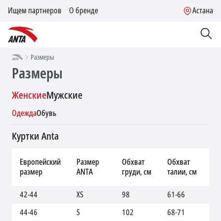
Ищем партнеров
О бренде
Астана
Размеры
Размеры
Женские
Мужские
Одежда
Обувь
Куртки Anta
Об
Европейский
Размер
Обхват
Обхват
бе
размер
ANTA
груди, см
талии, см
см
42-44
XS
98
61-66
86
44-46
S
102
68-71
92