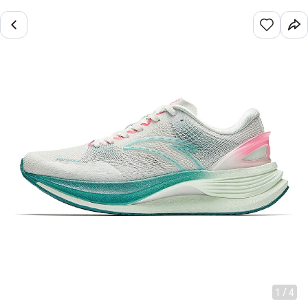
1
/
4