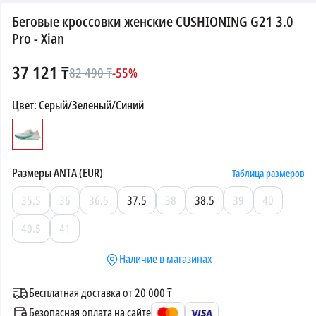
Беговые кроссовки женские CUSHIONING G21 3.0
Pro - Xian
37 121
₸
82 490
₸
-
55
%
Цвет
:
Серый/Зеленый/Синий
Размеры
ANTA (EUR)
Таблица размеров
35.5
36
36.5
37.5
38
38.5
39
40
40.5
41
Наличие в магазинах
Бесплатная доставка от 20 000 ₸
Безопасная оплата на сайте