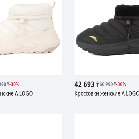
42 693
₸
990
₸
-
30
%
60 990
₸
-
30
%
енские A LOGO
Кроссовки женские A LOG