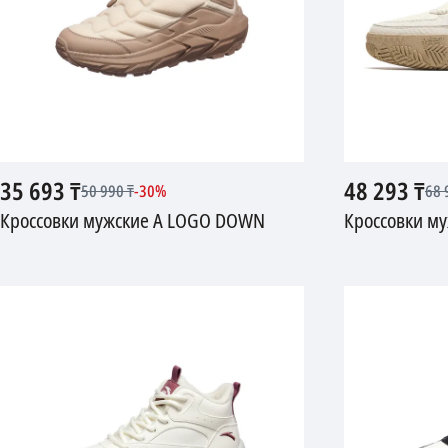
35 693
₸
48 293
₸
50 990
₸
-
30
%
68 
Кроссовки мужские A LOGO DOWN
Кроссовки м