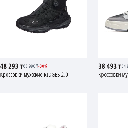
48 293
₸
38 493
₸
68 990
₸
-
30
%
54 
Кроссовки мужские RIDGES 2.0
Кроссовки м