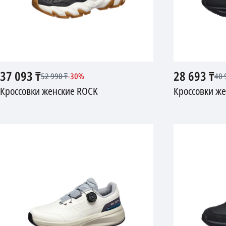
37 093
₸
28 693
₸
52 990
₸
-
30
%
40 
Кроссовки женские ROCK
Кроссовки же