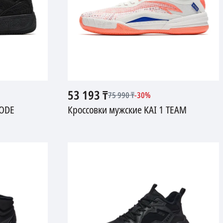
53 193
₸
75 990
₸
-
30
%
CODE
Кроссовки мужские KAI 1 TEAM