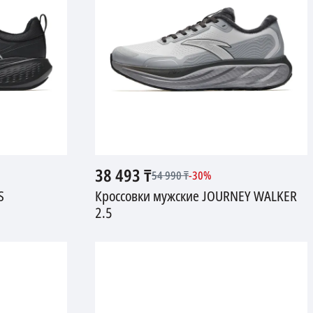
38 493
₸
54 990
₸
-
30
%
S
Кроссовки мужские JOURNEY WALKER
2.5