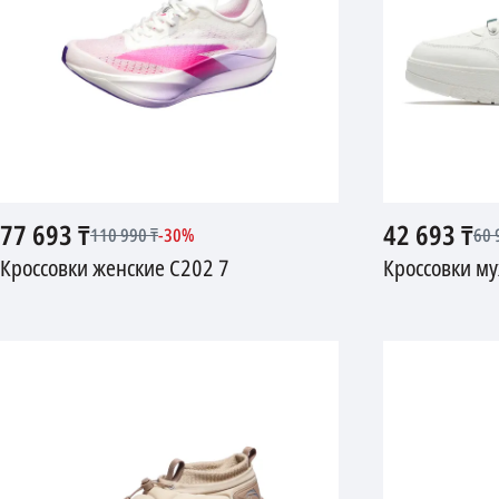
77 693
₸
42 693
₸
110 990
₸
-
30
%
60 
Кроссовки женские C202 7
Кроссовки му