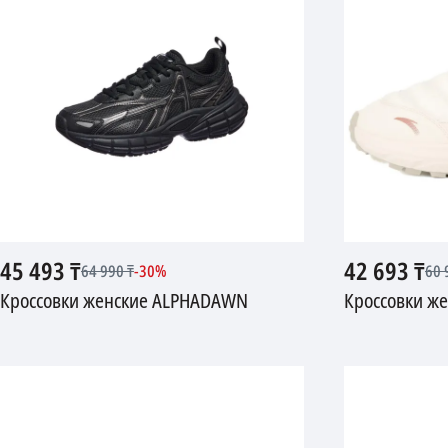
45 493
₸
42 693
₸
64 990
₸
-
30
%
60 
Кроссовки женские ALPHADAWN
Кроссовки ж