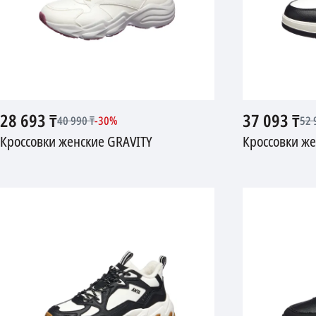
28 693
₸
37 093
₸
40 990
₸
-
30
%
52 
Кроссовки женские GRAVITY
Кроссовки ж