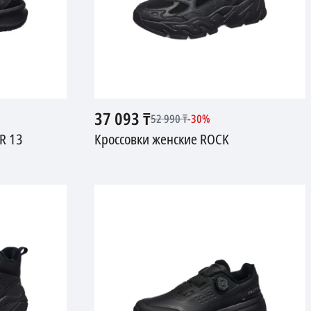
37 093
₸
52 990
₸
-
30
%
R 13
Кроссовки женские ROCK