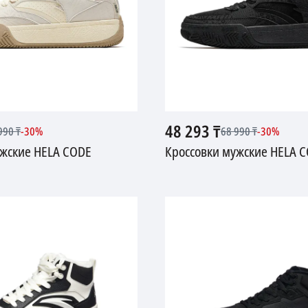
48 293
₸
990
₸
-
30
%
68 990
₸
-
30
%
ужские HELA CODE
Кроссовки мужские HELA 