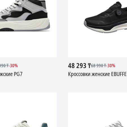
48 293
₸
990
₸
-
30
%
68 990
₸
-
30
%
ужские PG7
Кроссовки женские EBUFFE