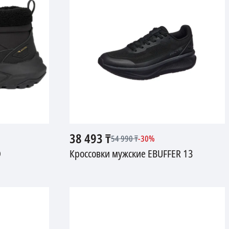
38 493
₸
54 990
₸
-
30
%
O
Кроссовки мужские EBUFFER 13