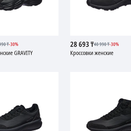
28 693
₸
990
₸
-
30
%
40 990
₸
-
30
%
нские GRAVITY
Кроссовки женские