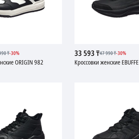
33 593
₸
990
₸
-
30
%
47 990
₸
-
30
%
енские ORIGIN 982
Кроссовки женские EBUFFE