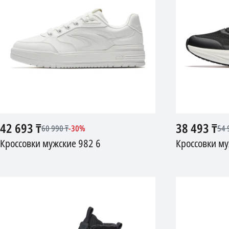
42 693
₸
38 493
₸
60 990
₸
-
30
%
54 
Кроссовки мужские 982 6
Кроссовки му