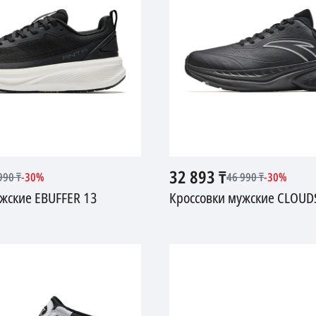
32 893
₸
990
₸
-
30
%
46 990
₸
-
30
%
жские EBUFFER 13
Кроссовки мужские CLOUD