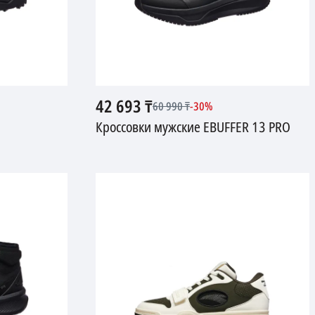
42 693
₸
60 990
₸
-
30
%
Кроссовки мужские EBUFFER 13 PRO