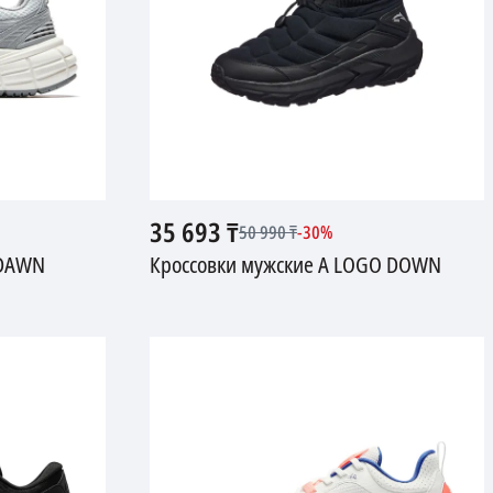
35 693
₸
50 990
₸
-
30
%
ADAWN
Кроссовки мужские A LOGO DOWN