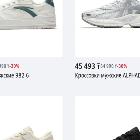
45 493
₸
990
₸
-
30
%
64 990
₸
-
30
%
жские 982 6
Кроссовки мужские ALPH