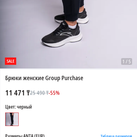
SALE
1
/
5
Брюки женские Group Purchase
11 471
₸
25 490
₸
-
55
%
Цвет
:
черный
Размеры
ANTA (EUR)
Таблица размеров