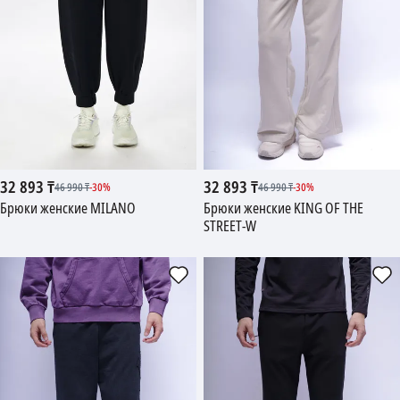
32 893
₸
32 893
₸
46 990
₸
-
30
%
46 990
₸
-
30
%
Брюки женские MILANO
Брюки женские KING OF THE
STREET-W