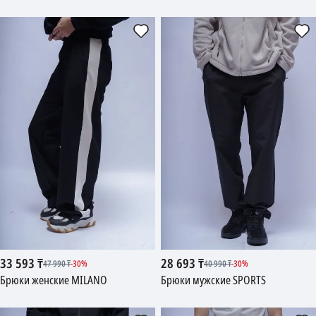
33 593
₸
28 693
₸
47 990
₸
-
30
%
40 990
₸
-
30
%
Брюки женские MILANO
Брюки мужские SPORTS