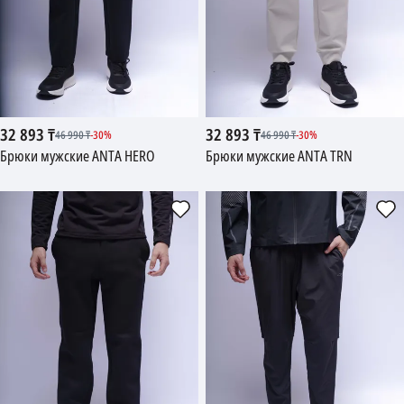
32 893
₸
32 893
₸
46 990
₸
-
30
%
46 990
₸
-
30
%
Брюки мужские ANTA HERO
Брюки мужские ANTA TRN