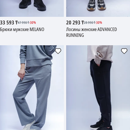
33 593
₸
20 293
₸
47 990
₸
-
30
%
28 990
₸
-
30
%
Брюки мужские MILANO
Лосины женские ADVANCED
RUNNING