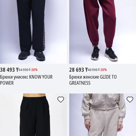
38 493
₸
28 693
₸
54 990
₸
-
30
%
40 990
₸
-
30
%
Брюки унисекс KNOW YOUR
Брюки женские GLIDE TO
POWER
GREATNESS