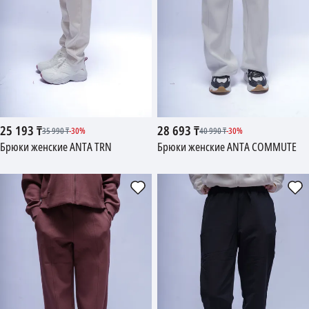
25 193
₸
28 693
₸
35 990
₸
-
30
%
40 990
₸
-
30
%
Брюки женские ANTA TRN
Брюки женские ANTA COMMUTE