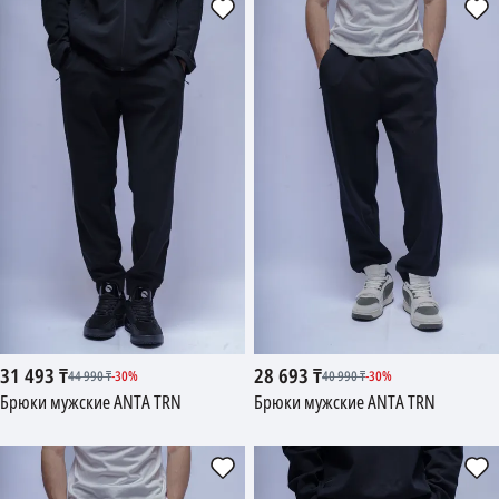
31 493
₸
28 693
₸
44 990
₸
-
30
%
40 990
₸
-
30
%
Брюки мужские ANTA TRN
Брюки мужские ANTA TRN