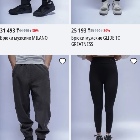
31 493
₸
25 193
₸
44 990
₸
-
30
%
35 990
₸
-
30
%
Брюки мужские MILANO
Брюки мужские GLIDE TO
GREATNESS