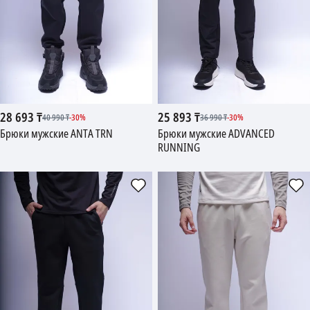
28 693
₸
25 893
₸
40 990
₸
-
30
%
36 990
₸
-
30
%
Брюки мужские ANTA TRN
Брюки мужские ADVANCED
RUNNING