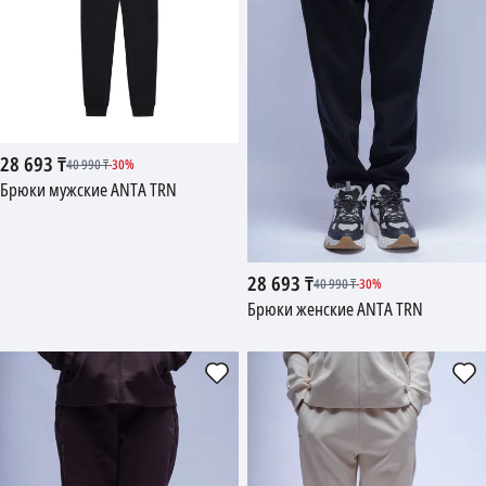
28 693
₸
40 990
₸
-
30
%
Брюки мужские ANTA TRN
28 693
₸
40 990
₸
-
30
%
Брюки женские ANTA TRN