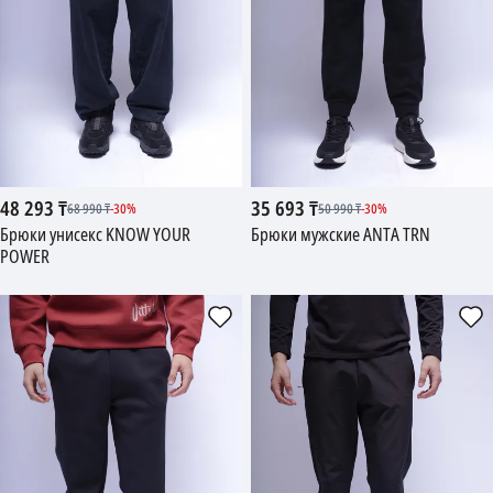
48 293
₸
35 693
₸
68 990
₸
-
30
%
50 990
₸
-
30
%
Брюки унисекс KNOW YOUR
Брюки мужские ANTA TRN
POWER