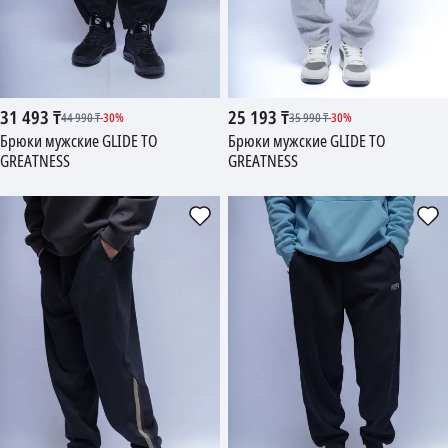
31 493
₸
25 193
₸
44 990
₸
-
30
%
35 990
₸
-
30
%
Брюки мужские GLIDE TO
Брюки мужские GLIDE TO
GREATNESS
GREATNESS