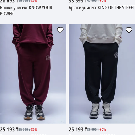
28 693
₸
33 593
₸
40 990
₸
-
30
%
47 990
₸
-
30
%
Брюки унисекс KNOW YOUR
Брюки унисекс KING OF THE STREET
POWER
25 193
₸
25 193
₸
35 990
₸
-
30
%
35 990
₸
-
30
%