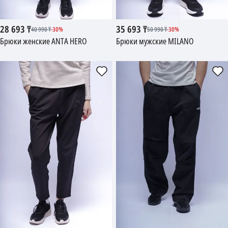
28 693
₸
35 693
₸
40 990
₸
-
30
%
50 990
₸
-
30
%
Брюки женские ANTA HERO
Брюки мужские MILANO