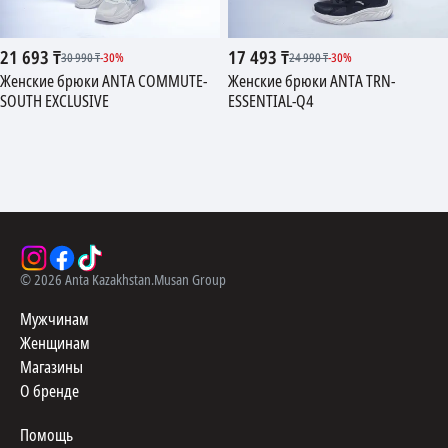
21 693
₸
17 493
₸
30 990
₸
-
30
%
24 990
₸
-
30
%
Женские брюки ANTA COMMUTE-
Женские брюки ANTA TRN-
SOUTH EXCLUSIVE
ESSENTIAL-Q4
©
2026
Anta Kazakhstan.
Musan Group
Мужчинам
Женщинам
Магазины
О бренде
Помощь