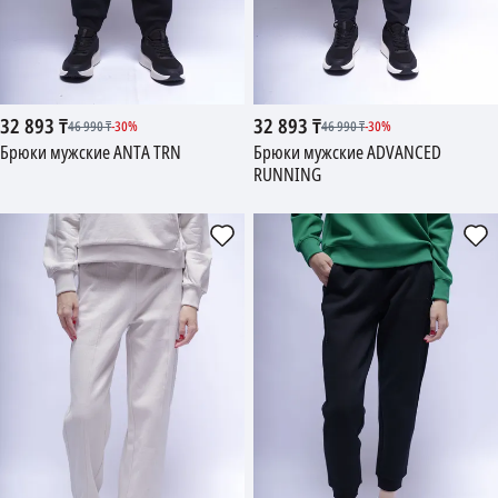
32 893
₸
32 893
₸
46 990
₸
-
30
%
46 990
₸
-
30
%
Брюки мужские ANTA TRN
Брюки мужские ADVANCED
RUNNING