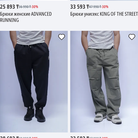
25 893
₸
33 593
₸
36 990
₸
-
30
%
47 990
₸
-
30
%
Брюки женские ADVANCED
Брюки унисекс KING OF THE STREET
RUNNING