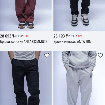
28 693
₸
25 193
₸
40 990
₸
-
30
%
35 990
₸
-
30
%
Брюки женские ANTA COMMUTE
Брюки женские ANTA TRN