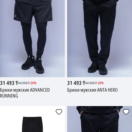
31 493
₸
31 493
₸
44 990
₸
-
30
%
44 990
₸
-
30
%
Брюки мужские ADVANCED
Брюки мужские ANTA HERO
RUNNING