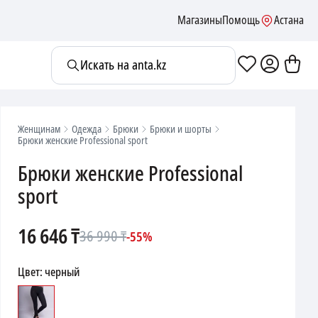
Магазины
Помощь
Астана
Искать на anta.kz
Женщинам
Одежда
Брюки
Брюки и шорты
Брюки женские Professional sport
Брюки женские Professional
sport
16 646
₸
36 990
₸
-
55
%
Цвет
:
черный