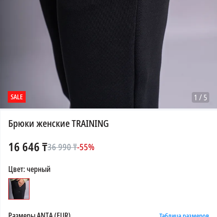
SALE
1
/
5
Брюки женские TRAINING
16 646
₸
36 990
₸
-
55
%
Цвет
:
черный
Размеры
ANTA (EUR)
Таблица размеров