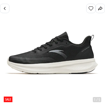
SALE
1
/
5