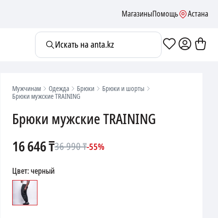
Магазины
Помощь
Астана
Искать на anta.kz
Мужчинам
Одежда
Брюки
Брюки и шорты
Брюки мужские TRAINING
Брюки мужские TRAINING
16 646
₸
36 990
₸
-
55
%
Цвет
:
черный