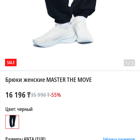
SALE
1
/
3
Брюки женские MASTER THE MOVE
16 196
₸
35 990
₸
-
55
%
Цвет
:
черный
Размеры
ANTA (EUR)
Таблица размеров