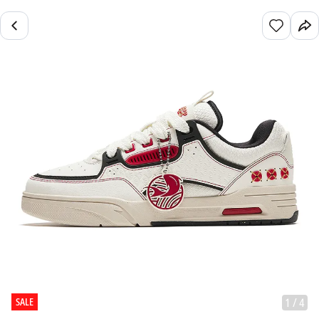
SALE
1
/
4