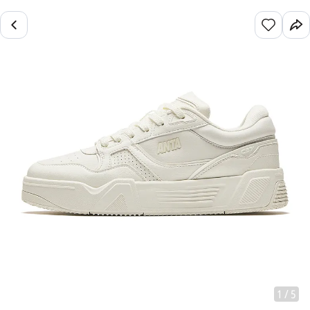
1
/
5