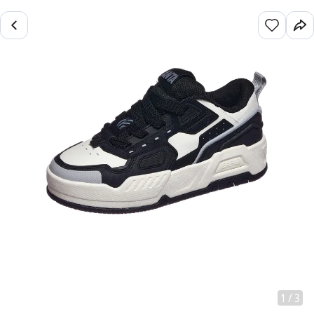
1
/
3