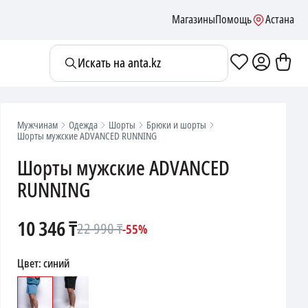
Магазины
Помощь
Астана
Искать на anta.kz
Мужчинам
Одежда
Шорты
Брюки и шорты
Шорты мужские ADVANCED RUNNING
Шорты мужские ADVANCED
RUNNING
10 346
₸
22 990
₸
-
55
%
Цвет
:
синий