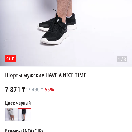
SALE
1
/
3
Шорты мужские HAVE A NICE TIME
7 871
₸
17 490
₸
-
55
%
Цвет
:
черный
Размеры
ANTA (EUR)