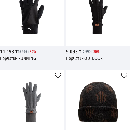
11 193
₸
9 093
₸
15 990
₸
-
30
%
12 990
₸
-
30
%
Перчатки RUNNING
Перчатки OUTDOOR