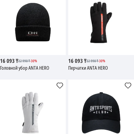
16 093
₸
16 093
₸
22 990
₸
-
30
%
22 990
₸
-
30
%
Головной убор ANTA HERO
Перчатки ANTA HERO