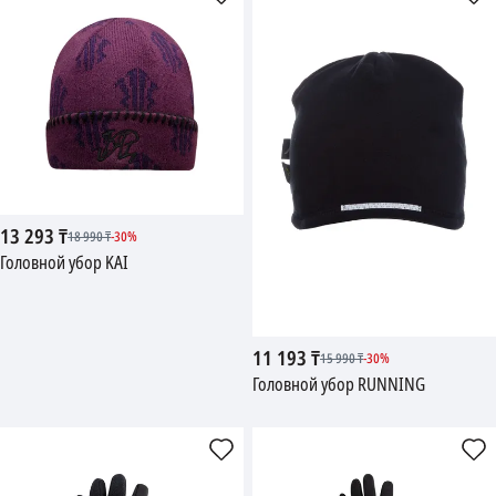
13 293
₸
18 990
₸
-
30
%
Головной убор KAI
11 193
₸
15 990
₸
-
30
%
Головной убор RUNNING