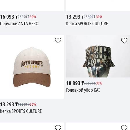
16 093
₸
13 293
₸
22 990
₸
-
30
%
18 990
₸
-
30
%
Перчатки ANTA HERO
Кепка SPORTS CULTURE
18 893
₸
26 990
₸
-
30
%
Головной убор KAI
13 293
₸
18 990
₸
-
30
%
Кепка SPORTS CULTURE