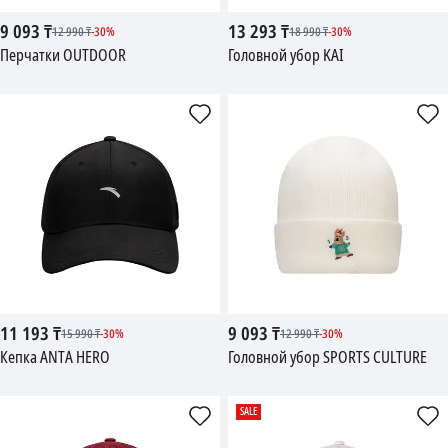
9 093
₸
13 293
₸
12 990
₸
-
30
%
18 990
₸
-
30
%
Перчатки OUTDOOR
Головной убор KAI
11 193
₸
9 093
₸
15 990
₸
-
30
%
12 990
₸
-
30
%
Кепка ANTA HERO
Головной убор SPORTS CULTURE
SALE