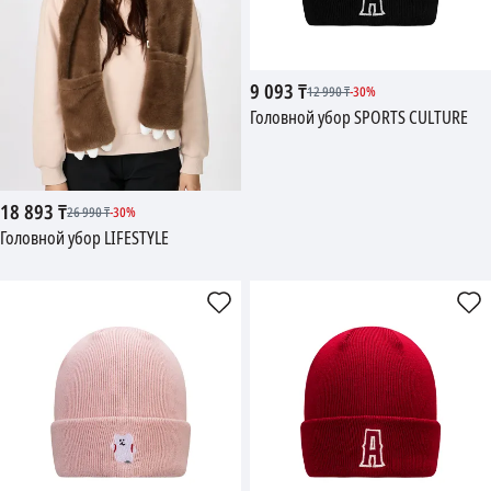
9 093
₸
12 990
₸
-
30
%
Головной убор SPORTS CULTURE
18 893
₸
26 990
₸
-
30
%
Головной убор LIFESTYLE