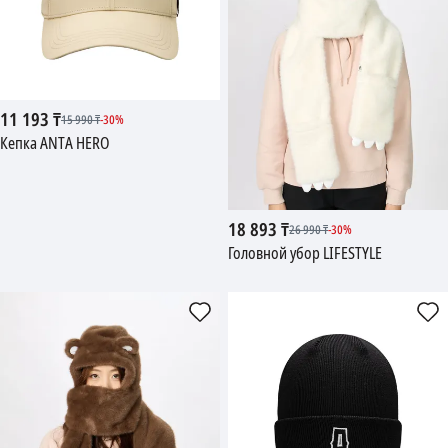
11 193
₸
15 990
₸
-
30
%
Кепка ANTA HERO
18 893
₸
26 990
₸
-
30
%
Головной убор LIFESTYLE