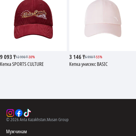
9 093
₸
3 146
₸
12 990
₸
-
30
%
6 990
₸
-
55
%
Кепка SPORTS CULTURE
Кепка унисекс BASIC
©
2026
Anta Kazakhstan.
Musan Group
Мужчинам