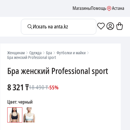
Магазины
Помощь
Астана
Искать на anta.kz
Женщинам
Одежда
Бра
Футболки и майки
Бра женский Professional sport
Бра женский Professional sport
8 321
₸
18 490
₸
-
55
%
Цвет
:
черный