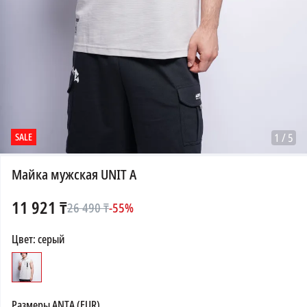
SALE
1
/
5
Майка мужская UNIT A
11 921
₸
26 490
₸
-
55
%
Цвет
:
серый
Размеры
ANTA (EUR)